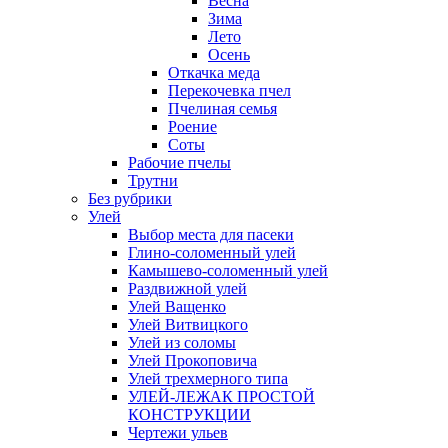
Весна
Зима
Лето
Осень
Откачка меда
Перекочевка пчел
Пчелиная семья
Роение
Соты
Рабочие пчелы
Трутни
Без рубрики
Улей
Выбор места для пасеки
Глино-соломенный улей
Камышево-соломенный улей
Раздвижной улей
Улей Ващенко
Улей Витвицкого
Улей из соломы
Улей Прокоповича
Улей трехмерного типа
УЛЕЙ-ЛЕЖАК ПРОСТОЙ
КОНСТРУКЦИИ
Чертежи ульев