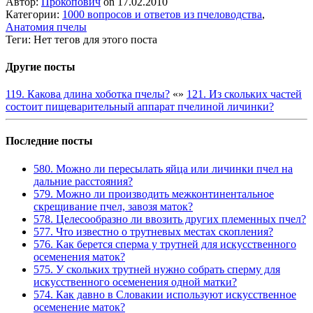
Автор:
Прокопович
on 17.02.2010
Категории:
1000 вопросов и ответов из пчеловодства
,
Анатомия пчелы
Теги: Нет тегов для этого поста
Другие посты
119. Какова длина хоботка пчелы?
«
»
121. Из скольких частей
состоит пищеварительный аппарат пчелиной личинки?
Последние посты
580. Можно ли пересылать яйца или личинки пчел на
дальние расстояния?
579. Можно ли производить межконтинентальное
скрещивание пчел, завозя маток?
578. Целесообразно ли ввозить других племенных пчел?
577. Что известно о трутневых местах скопления?
576. Как берется сперма у трутней для искусственного
осеменения маток?
575. У скольких трутней нужно собрать сперму для
искусственного осеменения одной матки?
574. Как давно в Словакии используют искусственное
осеменение маток?