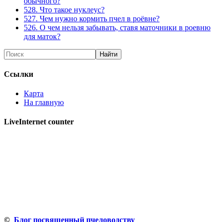
обычного?
528. Что такое нуклеус?
527. Чем нужно кормить пчел в роёвне?
526. О чем нельзя забывать, ставя маточники в роевню
для маток?
Ссылки
Карта
На главную
LiveInternet counter
©
Блог посвященный пчеловодству