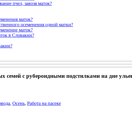
ание пчел, завозя маток?
семенения маток?
сственного осеменения одной матки?
еменение маток?
аток в Словакии?
вакии?
х семей с рубероидными подстилками на дне улье
овода
,
Осень
,
Работа на пасеке