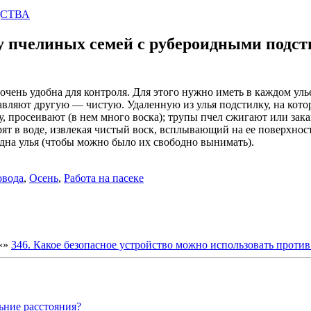
ДСТВА
у пчелиных семей с рубероидными подсти
очень удобна для контроля. Для этого нужно иметь в каждом уль
вставляют другую — чистую. Удаленную из улья подстилку, на ко
ку, просеивают (в нем много воска); трупы пчел сжигают или за
ят в воде, извлекая чистый воск, всплывающий на ее поверхност
дна улья (чтобы можно было их свободно вынимать).
овода
,
Осень
,
Работа на пасеке
«
»
346. Какое безопасное устройство можно использовать против 
ьние расстояния?