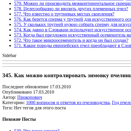
579. Можно ли производить межконтинентальное скрещив
578. Целесообразно ли ввозить других племенных пчел?
577. Что известно о трутневых местах скопления?
576. Как берется сперма у трутней для искусственного о
575. У скольких трутней нужно собрать сперму для иску
574. Как давно в Словакии используют искусственное ос
573. Когда был предложен искусственный осеменитель м
572. Что такое микроосеменитель и когда он был создан?
571. Какие породы европейских пчел преобладают в Сло
Sidebar
345. Как можно контролировать зимовку пчелины
Последнее обновление 17.03.2010
Опубликовано 17.03.2010
Автор:
Прокопович
Категории:
1000 вопросов и ответов из пчеловодства
,
Год пчел
Теги: Нет тегов для этого поста
Похожие Посты
530. Что такое секция?