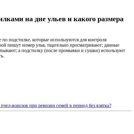
лками на дне ульев и какого размера
е по подстилке, которые используются для контроля
торой пишут номер улья, тщательно просматривают; данные
капывают; а подстилку (после промывки и сушки) используют
ь.
пчел-ворозок при ревизии семей в период без взятка?