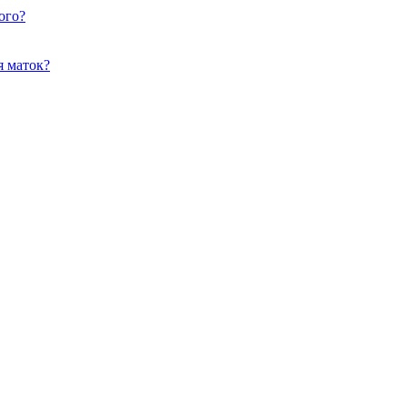
ого?
я маток?