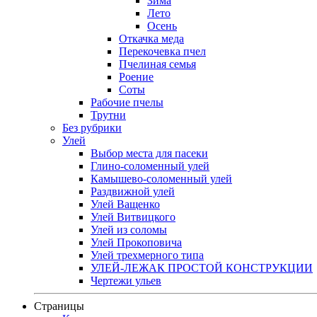
Зима
Лето
Осень
Откачка меда
Перекочевка пчел
Пчелиная семья
Роение
Соты
Рабочие пчелы
Трутни
Без рубрики
Улей
Выбор места для пасеки
Глино-соломенный улей
Камышево-соломенный улей
Раздвижной улей
Улей Ващенко
Улей Витвицкого
Улей из соломы
Улей Прокоповича
Улей трехмерного типа
УЛЕЙ-ЛЕЖАК ПРОСТОЙ КОНСТРУКЦИИ
Чертежи ульев
Страницы