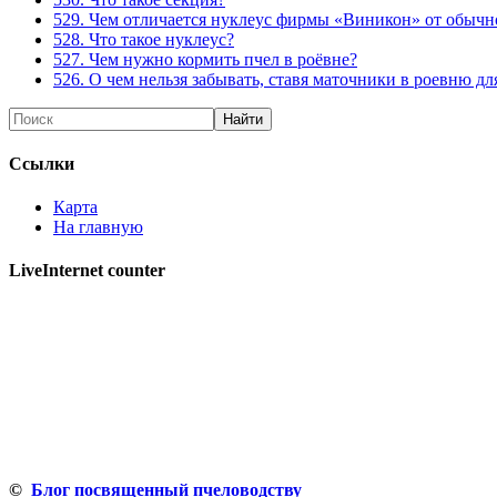
529. Чем отличается нуклеус фирмы «Виникон» от обычн
528. Что такое нуклеус?
527. Чем нужно кормить пчел в роёвне?
526. О чем нельзя забывать, ставя маточники в роевню дл
Ссылки
Карта
На главную
LiveInternet counter
©
Блог посвященный пчеловодству