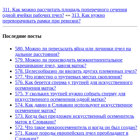
311. Как можно рассчитать площадь поперечного сечения
одной ячейки рабочих пчел?
«
»
313. Как нужно
переворачивать рамки при ревизии?
Последние посты
580. Можно ли пересылать яйца или личинки пчел на
дальние расстояния?
579. Можно ли производить межконтинентальное
скрещивание пчел, завозя маток?
578. Целесообразно ли ввозить других племенных пчел?
577. Что известно о трутневых местах скопления?
576. Как берется сперма у трутней для искусственного
осеменения маток?
575. У скольких трутней нужно собрать сперму для
искусственного осеменения одной матки?
574. Как давно в Словакии используют искусственное
осеменение маток?
573. Когда был предложен искусственный осеменитель
маток в Словакии?
572. Что такое микроосеменитель и когда он был создан?
571. Какие породы европейских пчел преобладают в
Словакии?