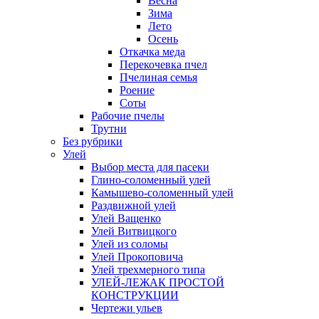
Весна
Зима
Лето
Осень
Откачка меда
Перекочевка пчел
Пчелиная семья
Роение
Соты
Рабочие пчелы
Трутни
Без рубрики
Улей
Выбор места для пасеки
Глино-соломенный улей
Камышево-соломенный улей
Раздвижной улей
Улей Ващенко
Улей Витвицкого
Улей из соломы
Улей Прокоповича
Улей трехмерного типа
УЛЕЙ-ЛЕЖАК ПРОСТОЙ
КОНСТРУКЦИИ
Чертежи ульев