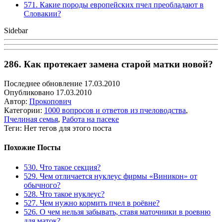
571. Какие породы европейских пчел преобладают в
Словакии?
Sidebar
286. Как протекает замена старой матки новой?
Последнее обновление 17.03.2010
Опубликовано 17.03.2010
Автор:
Прокопович
Категории:
1000 вопросов и ответов из пчеловодства
,
Пчелиная семья
,
Работа на пасеке
Теги: Нет тегов для этого поста
Похожие Посты
530. Что такое секция?
529. Чем отличается нуклеус фирмы «Виникон» от
обычного?
528. Что такое нуклеус?
527. Чем нужно кормить пчел в роёвне?
526. О чем нельзя забывать, ставя маточники в роевню
для маток?