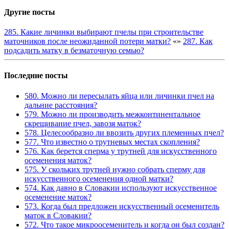
Другие посты
285. Какие личинки выбирают пчелы при строительстве
маточников после неожиданной потери матки?
«
»
287. Как
подсадить матку в безматочную семью?
Последние посты
580. Можно ли пересылать яйца или личинки пчел на
дальние расстояния?
579. Можно ли производить межконтинентальное
скрещивание пчел, завозя маток?
578. Целесообразно ли ввозить других племенных пчел?
577. Что известно о трутневых местах скопления?
576. Как берется сперма у трутней для искусственного
осеменения маток?
575. У скольких трутней нужно собрать сперму для
искусственного осеменения одной матки?
574. Как давно в Словакии используют искусственное
осеменение маток?
573. Когда был предложен искусственный осеменитель
маток в Словакии?
572. Что такое микроосеменитель и когда он был создан?