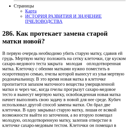
Страницы
Карта
ИСТОРИЯ РАЗВИТИЯ И ЗНАЧЕНИЕ
ПЧЕЛОВОДСТВА
286. Как протекает замена старой
матки новой?
В первую очередь необходимо убить старую матку, сдавив ей
грудь. Мертвую матку положить на сетку клеточки, где куском
сахаро-медового теста закрыта молодая оплодотворенная
матка. Клеточку с обеими матками нужно поместить в
осиротевшую семью, пчелы которой вынесут из улья мертвую
родоначальницу. В это время новая матка в клеточке
пропитается запахом маточного вещества умерщвленной
матки и через час, когда пчелы прогрызут сахаро-медовое
тесто и вынесут мертвую матку, освобожденная новая матка
начнет выполнять свою задачу в новой для нее среде. Кубич
использовал другой способ замены матки. Он брал две
клеточки. В одну закрывал старую матку, лишая ее всякой
возможности выйти из заточения, а во вторую помещал
молодую, оплодотворенную матку, залепив отверстие в
клеточке сахаро-медовым тестом. Клеточки он помещал в