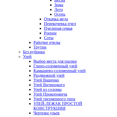
Весна
Зима
Лето
Осень
Откачка меда
Перекочевка пчел
Пчелиная семья
Роение
Соты
Рабочие пчелы
Трутни
Без рубрики
Улей
Выбор места для пасеки
Глино-соломенный улей
Камышево-соломенный улей
Раздвижной улей
Улей Ващенко
Улей Витвицкого
Улей из соломы
Улей Прокоповича
Улей трехмерного типа
УЛЕЙ-ЛЕЖАК ПРОСТОЙ
КОНСТРУКЦИИ
Чертежи ульев