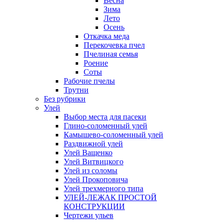
Весна
Зима
Лето
Осень
Откачка меда
Перекочевка пчел
Пчелиная семья
Роение
Соты
Рабочие пчелы
Трутни
Без рубрики
Улей
Выбор места для пасеки
Глино-соломенный улей
Камышево-соломенный улей
Раздвижной улей
Улей Ващенко
Улей Витвицкого
Улей из соломы
Улей Прокоповича
Улей трехмерного типа
УЛЕЙ-ЛЕЖАК ПРОСТОЙ
КОНСТРУКЦИИ
Чертежи ульев