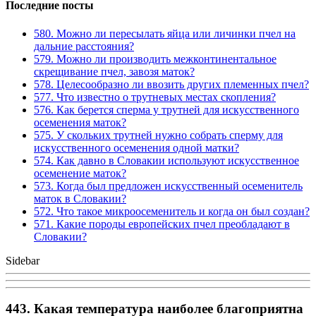
Последние посты
580. Можно ли пересылать яйца или личинки пчел на
дальние расстояния?
579. Можно ли производить межконтинентальное
скрещивание пчел, завозя маток?
578. Целесообразно ли ввозить других племенных пчел?
577. Что известно о трутневых местах скопления?
576. Как берется сперма у трутней для искусственного
осеменения маток?
575. У скольких трутней нужно собрать сперму для
искусственного осеменения одной матки?
574. Как давно в Словакии используют искусственное
осеменение маток?
573. Когда был предложен искусственный осеменитель
маток в Словакии?
572. Что такое микроосеменитель и когда он был создан?
571. Какие породы европейских пчел преобладают в
Словакии?
Sidebar
443. Какая температура наиболее благоприятна