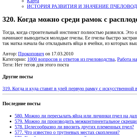
Карта
ИСТОРИЯ РАЗВИТИЯ И ЗНАЧЕНИЕ ПЧЕЛОВО
320. Когда можно среди рамок с распло
Тогда, когда строительный инстинкт полиостью развился. Это 
начинают выводиться молодые пчелы. Ее пчелы быстро застраив
так матка начала бы откладывать яйца в ячейки, из которых выш
Автор:
Прокопович
on 17.03.2010
Категории:
1000 вопросов и ответов из пчеловодства
,
Работа на
Теги: Нет тегов для этого поста
Другие посты
319. Когда и куда ставят в улей первую рамку с искусственной
Последние посты
580. Можно ли пересылать яйца или личинки пчел на дал
579. Можно ли производить межконтинентальное скрещив
578. Целесообразно ли ввозить других племенных пчел?
577. Что известно о трутневых местах скопления?