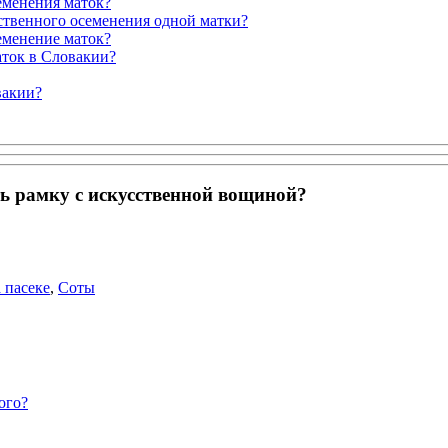
семенения маток?
сственного осеменения одной матки?
еменение маток?
аток в Словакии?
вакии?
ть рамку с искусственной вощиной?
 пасеке
,
Соты
ого?