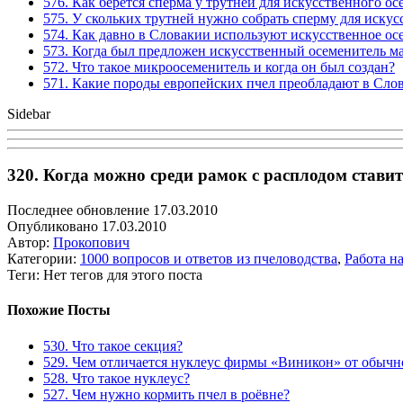
576. Как берется сперма у трутней для искусственного о
575. У скольких трутней нужно собрать сперму для иску
574. Как давно в Словакии используют искусственное ос
573. Когда был предложен искусственный осеменитель м
572. Что такое микроосеменитель и когда он был создан?
571. Какие породы европейских пчел преобладают в Сло
Sidebar
320. Когда можно среди рамок с расплодом стави
Последнее обновление 17.03.2010
Опубликовано 17.03.2010
Автор:
Прокопович
Категории:
1000 вопросов и ответов из пчеловодства
,
Работа на
Теги: Нет тегов для этого поста
Похожие Посты
530. Что такое секция?
529. Чем отличается нуклеус фирмы «Виникон» от обычн
528. Что такое нуклеус?
527. Чем нужно кормить пчел в роёвне?