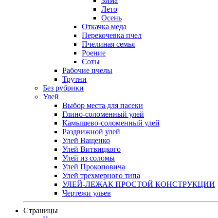
Зима
Лето
Осень
Откачка меда
Перекочевка пчел
Пчелиная семья
Роение
Соты
Рабочие пчелы
Трутни
Без рубрики
Улей
Выбор места для пасеки
Глино-соломенный улей
Камышево-соломенный улей
Раздвижной улей
Улей Ващенко
Улей Витвицкого
Улей из соломы
Улей Прокоповича
Улей трехмерного типа
УЛЕЙ-ЛЕЖАК ПРОСТОЙ КОНСТРУКЦИИ
Чертежи ульев
Страницы