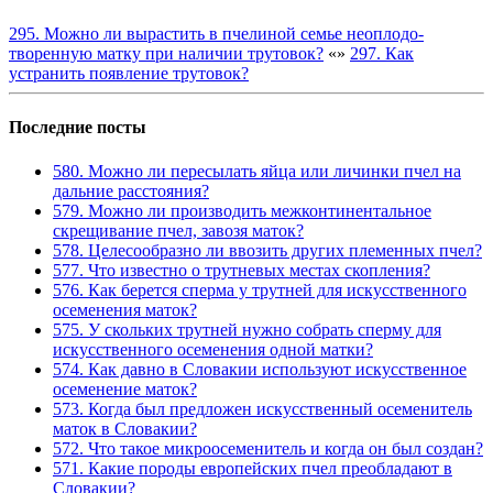
295. Можно ли вырастить в пчелиной семье неоплодо-
творенную матку при наличии трутовок?
«
»
297. Как
устранить появление трутовок?
Последние посты
580. Можно ли пересылать яйца или личинки пчел на
дальние расстояния?
579. Можно ли производить межконтинентальное
скрещивание пчел, завозя маток?
578. Целесообразно ли ввозить других племенных пчел?
577. Что известно о трутневых местах скопления?
576. Как берется сперма у трутней для искусственного
осеменения маток?
575. У скольких трутней нужно собрать сперму для
искусственного осеменения одной матки?
574. Как давно в Словакии используют искусственное
осеменение маток?
573. Когда был предложен искусственный осеменитель
маток в Словакии?
572. Что такое микроосеменитель и когда он был создан?
571. Какие породы европейских пчел преобладают в
Словакии?