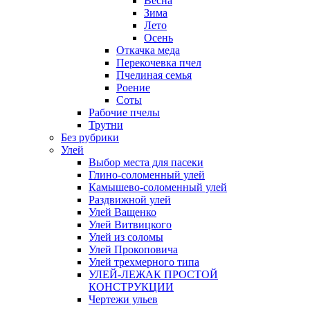
Весна
Зима
Лето
Осень
Откачка меда
Перекочевка пчел
Пчелиная семья
Роение
Соты
Рабочие пчелы
Трутни
Без рубрики
Улей
Выбор места для пасеки
Глино-соломенный улей
Камышево-соломенный улей
Раздвижной улей
Улей Ващенко
Улей Витвицкого
Улей из соломы
Улей Прокоповича
Улей трехмерного типа
УЛЕЙ-ЛЕЖАК ПРОСТОЙ
КОНСТРУКЦИИ
Чертежи ульев