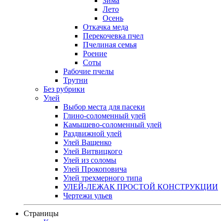
Зима
Лето
Осень
Откачка меда
Перекочевка пчел
Пчелиная семья
Роение
Соты
Рабочие пчелы
Трутни
Без рубрики
Улей
Выбор места для пасеки
Глино-соломенный улей
Камышево-соломенный улей
Раздвижной улей
Улей Ващенко
Улей Витвицкого
Улей из соломы
Улей Прокоповича
Улей трехмерного типа
УЛЕЙ-ЛЕЖАК ПРОСТОЙ КОНСТРУКЦИИ
Чертежи ульев
Страницы