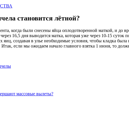
ДСТВА
пчела становится лётной?
мента, когда были снесены яйца оплодотворенной маткой, и до в
ерез 16,5 дня выводится матка, которая уже через 10-15 суток 
яиц, создавая в улье необходимые условия, чтобы кладка была 
Итак, если мы ожидаем начало главного взятка 1 июня, то должн
пчелы
овершают массовые вылеты?