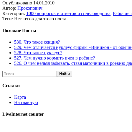
Опубликовано 14.01.2010
Автор:
Прокопович
Категории:
1000 вопросов и ответов из пчеловодства
,
Рабочие 
Теги: Нет тегов для этого поста
Похожие Посты
530. Что такое секция?
529. Чем отличается нуклеус фирмы «Виникон» от обычн
528. Что такое нуклеус?
527. Чем нужно кормить пчел в роёвне?
526. О чем нельзя забывать, ставя маточники в роевню дл
Ссылки
Карта
На главную
LiveInternet counter