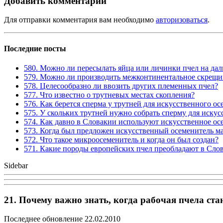
Добавить комментарий
Для отправки комментария вам необходимо
авторизоваться
.
Последние посты
580. Можно ли пересылать яйца или личинки пчел на дал
579. Можно ли производить межконтинентальное скрещив
578. Целесообразно ли ввозить других племенных пчел?
577. Что известно о трутневых местах скопления?
576. Как берется сперма у трутней для искусственного о
575. У скольких трутней нужно собрать сперму для иску
574. Как давно в Словакии используют искусственное ос
573. Когда был предложен искусственный осеменитель м
572. Что такое микроосеменитель и когда он был создан?
571. Какие породы европейских пчел преобладают в Сло
Sidebar
21. Почему важно знать, когда рабочая пчела ста
Последнее обновление 22.02.2010