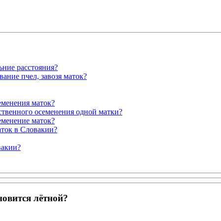
ьние расстояния?
ание пчел, завозя маток?
семенения маток?
сственного осеменения одной матки?
еменение маток?
аток в Словакии?
вакии?
новится лётной?