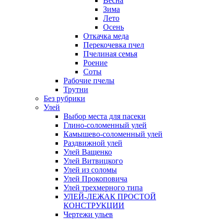
Весна
Зима
Лето
Осень
Откачка меда
Перекочевка пчел
Пчелиная семья
Роение
Соты
Рабочие пчелы
Трутни
Без рубрики
Улей
Выбор места для пасеки
Глино-соломенный улей
Камышево-соломенный улей
Раздвижной улей
Улей Ващенко
Улей Витвицкого
Улей из соломы
Улей Прокоповича
Улей трехмерного типа
УЛЕЙ-ЛЕЖАК ПРОСТОЙ
КОНСТРУКЦИИ
Чертежи ульев