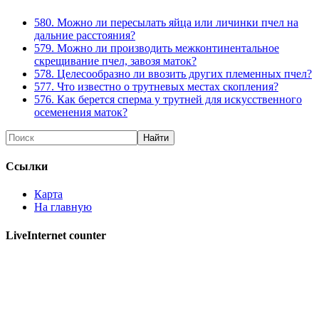
580. Можно ли пересылать яйца или личинки пчел на
дальние расстояния?
579. Можно ли производить межконтинентальное
скрещивание пчел, завозя маток?
578. Целесообразно ли ввозить других племенных пчел?
577. Что известно о трутневых местах скопления?
576. Как берется сперма у трутней для искусственного
осеменения маток?
Ссылки
Карта
На главную
LiveInternet counter