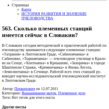
Страницы
Карта
ИСТОРИЯ РАЗВИТИЯ И ЗНАЧЕНИЕ
ПЧЕЛОВОДСТВА
563. Сколько племенных станций
имеется сейчас в Словакии?
В Словакии сегодня методиче­ской и практической работой по
пчеловодству занимаются следующие племенные стан­ции:
«Татрания» в Липтовском Граде, «Сабиновчанка» в
Сабиновке, «Тырнавчанка» — пче­ловодное училище в Крало-
ве на Сенце, «Хонтианка» в Крнышове, «Захорачка» в городе
Шаштинске Стражи, «Кремничанка» в Янова Легота,
«Земплинчанка» в Сечовце. Работой всех этих станций ру­
ководит научно-исследователь­ский пчеловодческий институт
в Липтовском Граде.
Автор:
Прокопович
on 12.07.2011
Категории:
Выращивание маток
,
Племенное дело
Теги: Нет тегов для этого поста
Другие посты