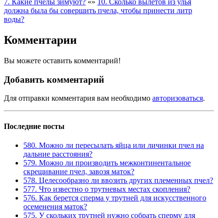
7. Какие пчелы зимуют?
«
»
10. Сколько вылетов из улья
должна была бы совершить пчела, чтобы принести литр
воды?
Комментарии
Вы можете оставить комментарий!
Добавить комментарий
Для отправки комментария вам необходимо
авторизоваться
.
Последние посты
580. Можно ли пересылать яйца или личинки пчел на
дальние расстояния?
579. Можно ли производить межконтинентальное
скрещивание пчел, завозя маток?
578. Целесообразно ли ввозить других племенных пчел?
577. Что известно о трутневых местах скопления?
576. Как берется сперма у трутней для искусственного
осеменения маток?
575. У скольких трутней нужно собрать сперму для