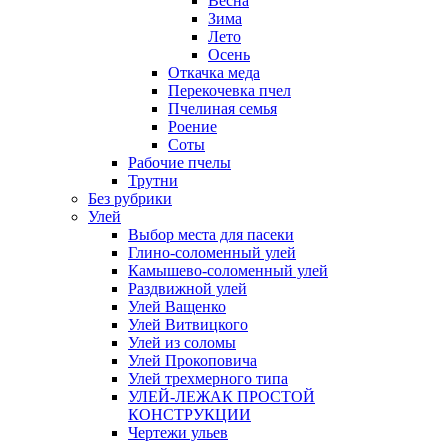
Весна
Зима
Лето
Осень
Откачка меда
Перекочевка пчел
Пчелиная семья
Роение
Соты
Рабочие пчелы
Трутни
Без рубрики
Улей
Выбор места для пасеки
Глино-соломенный улей
Камышево-соломенный улей
Раздвижной улей
Улей Ващенко
Улей Витвицкого
Улей из соломы
Улей Прокоповича
Улей трехмерного типа
УЛЕЙ-ЛЕЖАК ПРОСТОЙ
КОНСТРУКЦИИ
Чертежи ульев